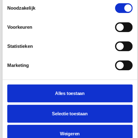
nieuwsbrief.
Toestemmingsselectie
Noodzakelijk
INSCHRIJVEN
Voorkeuren
Statistieken
Marketing
INSPIRATIE
Alles toestaan
Selectie toestaan
Weigeren