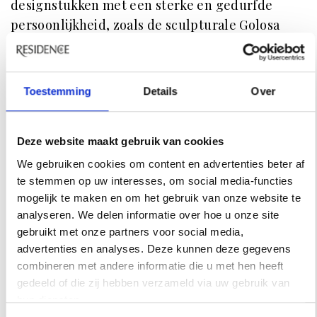
designstukken met een sterke en gedurfde
persoonlijkheid, zoals de sculpturale Golosa
lamp in de entreehal, het speelse, dikke tapijt
van Faye Toogood in de zonnige woonkamer en,
niet te vergeten, de 4,5 meter lange Ybu tafel uit
Toestemming
Details
Over
de Delcourt Collectie op de veranda met open
zicht op het park. ‘Dergelijke artistieke
statements zijn essentieel in een historisch
Deze website maakt gebruik van cookies
project zoals dit’, zegt Claude Cartier daarover.
We gebruiken cookies om content en advertenties beter af
te stemmen op uw interesses, om social media-functies
‘Elk element is onderdeel van het hele verhaal.’
mogelijk te maken en om het gebruik van onze website te
analyseren. We delen informatie over hoe u onze site
gebruikt met onze partners voor social media,
RESIDENCE
advertenties en analyses. Deze kunnen deze gegevens
NIEUWSBRIEF
combineren met andere informatie die u met hen heeft
gedeeld of die zij hebben verzameld via uw gebruik van
Schrijf je hier in voor onze
hun diensten.