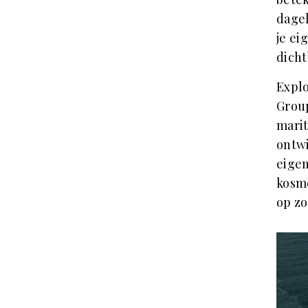
dagel
je ei
dicht
Explo
Group
marit
ontwi
eigen
kosmo
op zo