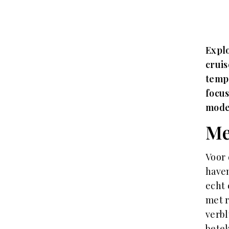
Expl
cruis
temp
focus
moder
Me
Voor 
haven
echt 
met r
verbl
betek