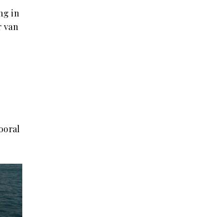
ng in
r van
ooral