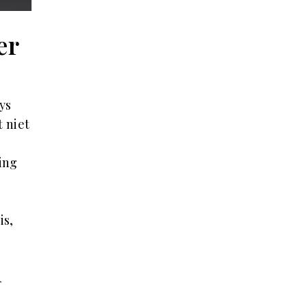
er
ys
 niet
ing
is,
d