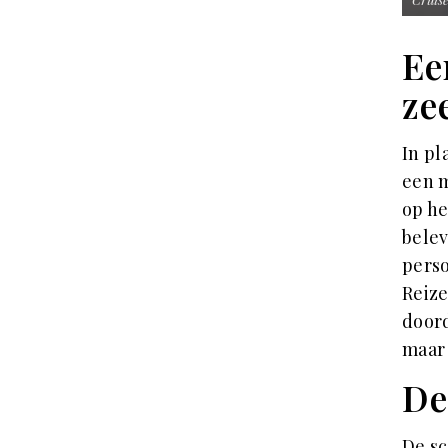
Ee
ze
In pl
een m
op he
belev
perso
Reize
doord
maar 
De
De s