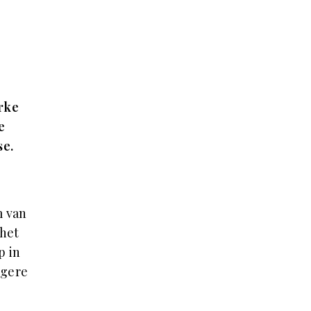
rke
e
se.
m van
 het
p in
ngere