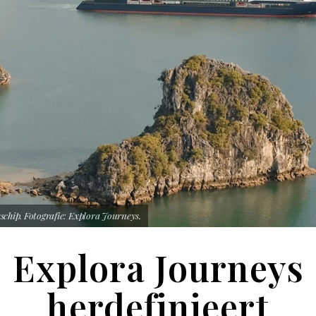
schip. Fotografie: Explora Journeys.
Explora Journeys
herdefinieert