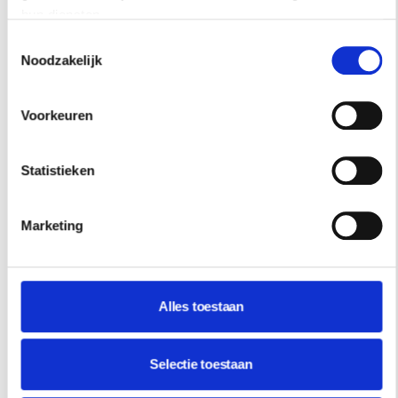
SHOP
hun diensten.
Toestemmingsselectie
Noodzakelijk
Voorkeuren
Statistieken
Marketing
Alles toestaan
Selectie toestaan