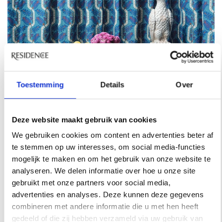
Toestemming
Details
Over
Deze website maakt gebruik van cookies
We gebruiken cookies om content en advertenties beter af
CABANA X DAVID HICKS
te stemmen op uw interesses, om social media-functies
mogelijk te maken en om het gebruik van onze website te
- TOPKAPI TABLECLOTH
analyseren. We delen informatie over hoe u onze site
gebruikt met onze partners voor social media,
Een deel van David Hicks collectie voor Cabana
advertenties en analyses. Deze kunnen deze gegevens
Magazine, waaronder Topkapi tafelkleed, € 350.
combineren met andere informatie die u met hen heeft
gedeeld of die zij hebben verzameld via uw gebruik van