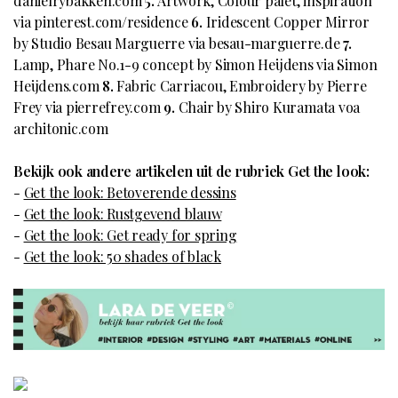
danielrybakken.com
5.
Artwork, Colour palet, inspiration
via pinterest.com/residence
6.
Iridescent Copper Mirror
by Studio Besau Marguerre via besau-marguerre.de
7.
Lamp, Phare No.1-9 concept by Simon Heijdens via Simon
Heijdens.com
8.
Fabric Carriacou, Embroidery by Pierre
Frey via pierrefrey.com
9.
Chair by Shiro Kuramata voa
architonic.com
Bekijk ook andere artikelen uit de rubriek Get the look:
-
Get the look: Betoverende dessins
-
Get the look: Rustgevend blauw
-
Get the look: Get ready for spring
-
Get the look: 50 shades of black