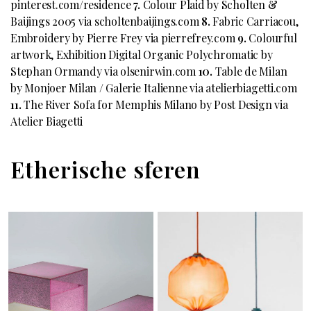
pinterest.com/residence
7.
Colour Plaid by Scholten &
Baijings 2005 via scholtenbaijings.com
8.
Fabric Carriacou,
Embroidery by Pierre Frey via pierrefrey.com
9.
Colourful
artwork, Exhibition Digital Organic Polychromatic by
Stephan Ormandy via olsenirwin.com
10.
Table de Milan
by Monjoer Milan / Galerie Italienne via atelierbiagetti.com
11.
The River Sofa for Memphis Milano by Post Design via
Atelier Biagetti
Etherische sferen