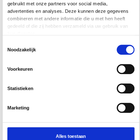
gebruikt met onze partners voor social media,
advertenties en analyses. Deze kunnen deze gegevens
combineren met andere informatie die u met hen heeft
gedeeld of die zij hebben verzameld via uw gebruik van
hun diensten.
Toestemmingsselectie
Noodzakelijk
Voorkeuren
Statistieken
Lollypop
Marketing
Alles toestaan