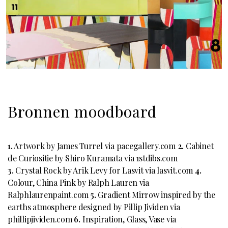
Bronnen moodboard
1.
Artwork by James Turrel via pacegallery.com
2.
Cabinet
de Curiositie by Shiro Kuramata via 1stdibs.com
3.
Crystal Rock by Arik Levy for Lasvit via lasvit.com
4.
Colour, China Pink by Ralph Lauren via
Ralphlaurenpaint.com
5.
Gradient Mirrow inspired by the
earths atmosphere designed by Pillip Jividen via
phillipjividen.com
6.
Inspiration, Glass, Vase via