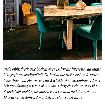
In de bibliotheek vele boeken over Dohmens interesses als kunst,
fotografie en spiritualiteit. De bestaande kast werd in de kleur
Downpipe van Farrow & Ball geschilderd en gecombineerd met
behang Flamingos van Cole & Son. Okergele velours stoel via
Scotch Collectables, de stoelen Febo rondom de tafel zijn van
Maxalto en gestoffeerd met petrol velours van Elitis.