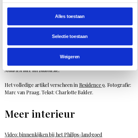
Alles toestaan
Links: Het houten kastje is van de oma van Maarten geweest.
Aan de muur een kunstwerkje van Anna+Nina dat Nicole voor
Selectie toestaan
haar vriend Maarten kocht toen de twee gingen samenwonen.
Rechts: boven de custom made bank in de living op de eerste
verdieping een foto van Marc Lagrange. Het tafeltje op
Weigeren
‘vogelpootjes’ komt via Urban Outfitters. De draak nam
Maarten mee uit Indonesië.
Het volledige artikel verscheen in
Residence 9
. Fotografie:
Marc van Praag. Tekst: Charlotte Balder.
Meer interieur
Video: binnenkijken bij het Philips-landgoed