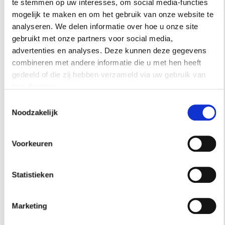
te stemmen op uw interesses, om social media-functies
mogelijk te maken en om het gebruik van onze website te
analyseren. We delen informatie over hoe u onze site
gebruikt met onze partners voor social media,
De bank en tafel werden op maat gemaakt door David Rijks
advertenties en analyses. Deze kunnen deze gegevens
van designedbydavid.com en gecombineerd met Wishbone
combineren met andere informatie die u met hen heeft
chairs van Hans Wegner. Op de muur Calamine van Farrow &
gedeeld of die zij hebben verzameld via uw gebruik van
Ball gecombineerd met een gele stof van Casamance.
hun diensten.
Toestemmingsselectie
Noodzakelijk
Voorkeuren
Statistieken
Marketing