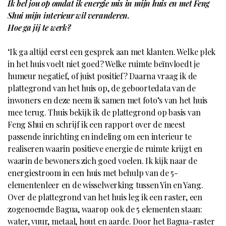
Ik bel jou op omdat ik energie mis in mijn huis en met Feng
Shui mijn interieur wil veranderen.
Hoe ga jij te werk?
‘Ik ga altijd eerst een gesprek aan met klanten. Welke plek
in het huis voelt niet goed? Welke ruimte beïnvloedt je
humeur negatief, of juist positief? Daarna vraag ik de
plattegrond van het huis op, de geboortedata van de
inwoners en deze neem ik samen met foto’s van het huis
mee terug. Thuis bekijk ik de plattegrond op basis van
Feng Shui en schrijf ik een rapport over de meest
passende inrichting en indeling om een interieur te
realiseren waarin positieve energie de ruimte krijgt en
waarin de bewoners zich goed voelen. Ik kijk naar de
energiestroom in een huis met behulp van de 5-
elementenleer en de wisselwerking tussen Yin en Yang.
Over de plattegrond van het huis leg ik een raster, een
zogenoemde Bagua, waarop ook de 5 elementen staan:
water, vuur, metaal, hout en aarde. Door het Bagua-raster