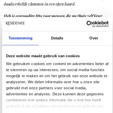
daadwerkelijk vlammen in een open haard.
Heb je eenvoudige tips voor mensen die nu thuis zelf Feng
Shui willen toepassen in hun interieur?
1.
Zorg ervoor dat je huis altijd is opgeruimd. Berg
Toestemming
Details
Over
rondslingerende prullaria op in kasten. Creëer een entree
die er vriendelijk uitziet, zodat je het gevoel krijgt dat je
echt binnen wíl komen. Rommel brengt namelijk onrust,
Deze website maakt gebruik van cookies
het is een aards element, hetgeen ervoor zorgt dat het je
We gebruiken cookies om content en advertenties beter af
vasthoudt op moment dat je juist door wilt stromen.
te stemmen op uw interesses, om social media-functies
2.
Goede verlichting. Het is belangrijk dat er op de juiste
mogelijk te maken en om het gebruik van onze website te
punten in je huis verlichting is. Het uitlichten van de
analyseren. We delen informatie over hoe u onze site
hoeken zorgt voor een balans in de lichtverdeling.
gebruikt met onze partners voor social media,
Energie gaat namelijk naar het licht toe.
advertenties en analyses. Deze kunnen deze gegevens
3.
Decoreer de muren met objecten die goed voelen, die
combineren met andere informatie die u met hen heeft
jou persoonlijke raken en je energie geven.
gedeeld of die zij hebben verzameld via uw gebruik van
4.
Objecten die je een slecht of verdrietig gevoel geven,
hun diensten.
opbergen of wegdoen.