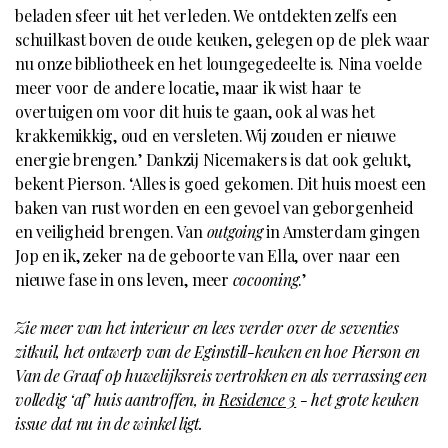
beladen sfeer uit het verleden. We ontdekten zelfs een
schuilkast boven de oude keuken, gelegen op de plek waar
nu onze bibliotheek en het loungegedeelte is. Nina voelde
meer voor de andere locatie, maar ik wist haar te
overtuigen om voor dit huis te gaan, ook al was het
krakkemikkig, oud en versleten. Wij zouden er nieuwe
energie brengen.’ Dankzij Nicemakers is dat ook gelukt,
bekent Pierson. ‘Alles is goed gekomen. Dit huis moest een
baken van rust worden en een gevoel van geborgenheid
en veiligheid brengen. Van
outgoing
in Amsterdam gingen
Jop en ik, zeker na de geboorte van Ella, over naar een
nieuwe fase in ons leven, meer
cocooning
.’
Zie meer van het interieur en lees verder over de seventies
zitkuil, het ontwerp van de Eginstill-keuken en hoe Pierson en
Van de Graaf op huwelijksreis vertrokken en als verrassing een
volledig ‘af’ huis aantroffen, in
Residence 3
- het grote keuken
issue dat nu in de winkel ligt.