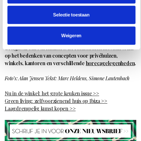
Nina Pierson en Jop van de Graaf zijn de oprichters van
Selectie toestaan
het food concept Sla met inmiddels acht vestigingen.
Pierson is daarnaast de oprichter en hoofdredacteur van
het online magazine Bedrock.
Weigeren
Dax Roll en Joyce Urbanus zijn het creatieve duo achter
designbureau Nicemakers. Ze richten zich met hun team
op het bedenken van concepten voor privéhuizen,
winkels, kantoren en verschillende
horecagelegenheden
.
Foto’s: Alan Jensen Tekst: Marc Heldens, Simone Lautenbach
Nu in de winkel: het grote keuken issue >>
Green living: zelfvoorzienend huis op Ibiza >>
Laagdrempelig kunst kopen >>