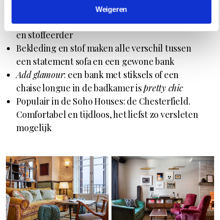
te klein of in slechte staat? Laat hem
Weigeren
opknappen of namaken door een meubelmaker
en stoffeerder
Bekleding en stof maken alle verschil tussen
een statement sofa en een gewone bank
Add glamour
: een bank met stiksels of een
chaise longue in de badkamer is
pretty chic
Populair in de Soho Houses: de Chesterfield.
Comfortabel en tijdloos, het liefst zo versleten
mogelijk