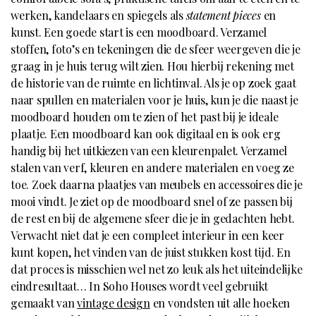
werken, kandelaars en spiegels als
statement pieces
en
kunst. Een goede start is een moodboard. Verzamel
stoffen, foto’s en tekeningen die de sfeer weergeven die je
graag in je huis terug wilt zien. Hou hierbij rekening met
de historie van de ruimte en lichtinval. Als je op zoek gaat
naar spullen en materialen voor je huis, kun je die naast je
moodboard houden om te zien of het past bij je ideale
plaatje. Een moodboard kan ook digitaal en is ook erg
handig bij het uitkiezen van een kleurenpalet. Verzamel
stalen van verf, kleuren en andere materialen en voeg ze
toe. Zoek daarna plaatjes van meubels en accessoires die je
mooi vindt. Je ziet op de moodboard snel of ze passen bij
de rest en bij de algemene sfeer die je in gedachten hebt.
Verwacht niet dat je een compleet interieur in een keer
kunt kopen, het vinden van de juist stukken kost tijd. En
dat proces is misschien wel net zo leuk als het uiteindelijke
eindresultaat… In Soho Houses wordt veel gebruikt
gemaakt van
vintage design
en vondsten uit alle hoeken