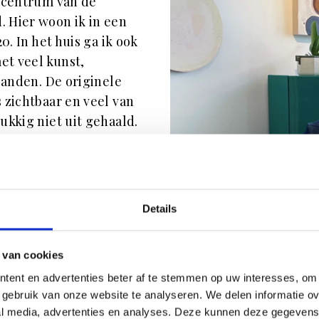
t centrum van de
 Hier woon ik in een
0. In het huis ga ik ook
et veel kunst,
panden. De originele
 zichtbaar en veel van
ukkig niet uit gehaald.
 de brede vloerdelen uit
et nog wel een hoop
orkamer ben ik al zeer
storisch
Details
aak voor mijn projecten,
betreft. Op dit moment
 van cookies
s in het verleden is
tent en advertenties beter af te stemmen op uw interesses, om 
 zijn aangebracht. Dat
gebruik van onze website te analyseren. We delen informatie ove
d geniet ik al enorm van
al media, advertenties en analyses. Deze kunnen deze gegeven