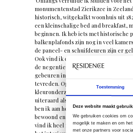
'Onlangs verruilde ik Muiden voor he
monumentenstad Zierikzee in Zeeland.
historisch, witgekalkt woonhuis uit 182
een kleinschalige bed and breakfast, m
beginnen. Ik heb iets met historische 
balkenplafonds zijn nog in veel kamers
de paneel- en schuifdeuren zijn er gel
Ook vind ik de houten voorraadkast en
de negentiende eeuw prachtig. Er mo
gebeuren in het huis, maar over de vo
tevreden. Op dit moment laat ik een hi
Toestemming
kleuronderzoek doen, dit doe ik ook v
uiteraard als het een historisch pand 
Deze website maakt gebruik
ben ik aan het onderzoeken hoe het hui
We gebruiken cookies om con
bewoond en wanneer er veranderingen
mogelijk te maken en om het 
vind ik heel interessant. Tegelijkertij
met onze partners voor soci