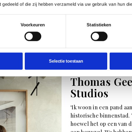
ngt. Ik houd van een huis
Foto: Gerry Eigenberg-Faber.
ft gedeeld of die zij hebben verzameld via uw gebruik van hun di
j thuis zie je dus
en en zijden gordijnen,
 van gemaakt zijn, een
Voorkeuren
Statistieken
it verschillende
dendaagse kunst. Een
Selectie toestaan
Thomas Gee
Studios
‘Ik woon in een pand aa
historische binnenstad. 
hoewel het op een van de
een bouwval. We hebben