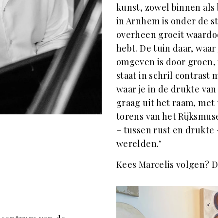
kunst, zowel binnen als b
in Arnhem is onder de s
overheen groeit waardoo
hebt. De tuin daar, waar 
omgeven is door groen, i
staat in schril contras
waar je in de drukte van 
graag uit het raam, met 
torens van het Rijksmuse
– tussen rust en drukte –
werelden.’
Kees Marcelis volgen? 