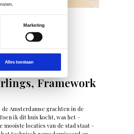
ensten.
Marketing
Alles toestaan
rlings, Framework
n de Amsterdamse grachten in de
Toen ik dit huis kocht, was het –
 mooiste locaties van de stad staat –
 het technisch gemoderniseerd en