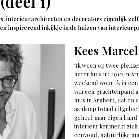
(deel 1)
interieurarchitecten en decorators eigenlijk zelf?
 Een inspirerend inkijkje in de huizen van interieurp
Kees Marcel
‘Ik woon op twee plekk
herenhuis uit 1910 in Ar
weekend woon ik in een
van een grachtenpand aa
huis in Arnhem, dat op e
aankoop totaal uitgelee
geheel naar eigen hand t
interieur kenmerkt zich 
eenvoud, natuurlijke ma