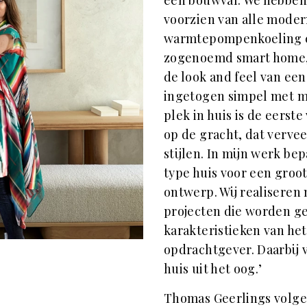
voorzien van alle moder
warmtepompenkoeling en
zogenoemd smart home, 
de look and feel van ee
ingetogen simpel met mo
plek in huis is de eerst
op de gracht, dat vervee
stijlen. In mijn werk bep
type huis voor een groo
ontwerp. Wij realiseren 
projecten die worden ge
karakteristieken van he
opdrachtgever. Daarbij 
huis uit het oog.’
Thomas Geerlings volge