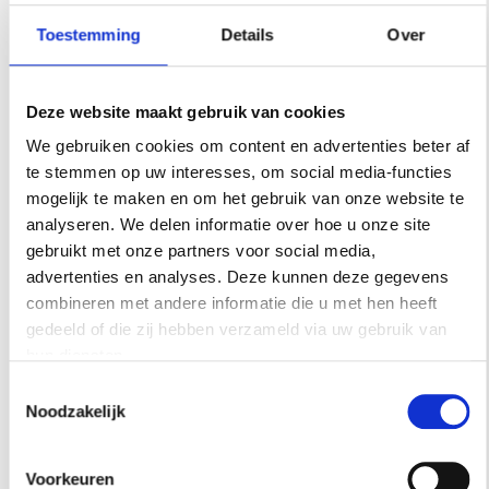
Toestemming
Details
Over
Deze website maakt gebruik van cookies
We gebruiken cookies om content en advertenties beter af
SOFT GEOMETRY –
te stemmen op uw interesses, om social media-functies
mogelijk te maken en om het gebruik van onze website te
DONUTTAFEL
analyseren. We delen informatie over hoe u onze site
gebruikt met onze partners voor social media,
Deze donuttafel gaat rechtstreeks ons
advertenties en analyses. Deze kunnen deze gegevens
winkelmandje in. Te koop in karamelbruine kleur
combineren met andere informatie die u met hen heeft
en met glazen tafelblad, € 4.838.
gedeeld of die zij hebben verzameld via uw gebruik van
hun diensten.
SHOP
Toestemmingsselectie
Noodzakelijk
Tekst en samenstelling: Sterre Casteelen, Roel
Janssen, Lisa Goudsmit
Voorkeuren