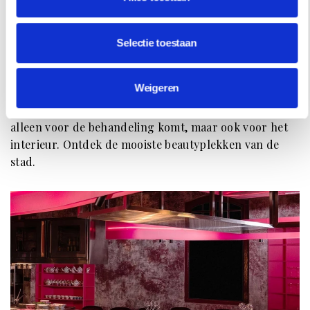
HOTSPOTS
Selectie toestaan
STAP BINNEN BIJ DE MOOISTE
SCHOONHEIDSSALONS VAN AMSTERDAM
Weigeren
Vier schoonheidssalons in Amsterdam waar je niet
alleen voor de behandeling komt, maar ook voor het
interieur. Ontdek de mooiste beautyplekken van de
stad.