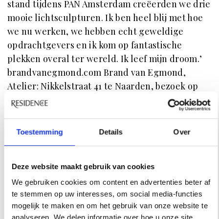
stand tijdens PAN Amsterdam creëerden we drie
mooie lichtsculpturen. Ik ben heel blij met hoe
we nu werken, we hebben echt geweldige
opdrachtgevers en ik kom op fantastische
plekken overal ter wereld. Ik leef mijn droom.’
brandvanegmond.com Brand van Egmond,
Atelier: Nikkelstraat 41 te Naarden, bezoek op
afspraak.
Kijk voor meer informatie op de
website van
Toestemming
Details
Over
Brand van Egmond
.
Alle foto’s: Brand van Egmond / Tekst: Lisa
Deze website maakt gebruik van cookies
Goudsmit
We gebruiken cookies om content en advertenties beter af
te stemmen op uw interesses, om social media-functies
mogelijk te maken en om het gebruik van onze website te
INSPIRATIE
analyseren. We delen informatie over hoe u onze site