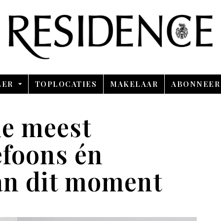
Overslaan en ga direct naar de inhoud
LER
TOPLOCATIES
MAKELAAR
ABONNEER
de meest
efoons én
an dit moment