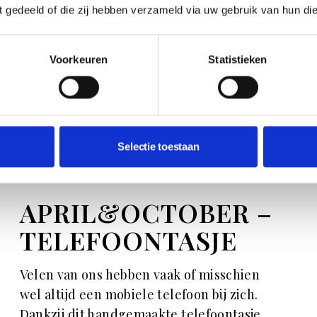
telefoon bijna leeg is. Niet zo gek dat Apple
ft gedeeld of die zij hebben verzameld via uw gebruik van hun di
het zelf een ‘nieuwe superpower’ noemt.
De telefoon komt in verschillende kleuren:
Voorkeuren
Statistieken
zo is er uiteraard de keuze uit een zwarte
of witte hoes, maar ook groen, rood, roze
en blauw. Allesbehalve saai dus, vanaf €
696.
Selectie toestaan
BEKIJK DE IPHONES
APRIL&OCTOBER –
TELEFOONTASJE
Velen van ons hebben vaak of misschien
wel altijd een mobiele telefoon bij zich.
Dankzij dit handgemaakte telefoontasje