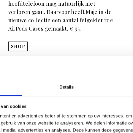
hoofdtelefoon mag natuurlijk niet
verloren gaan. Daarvoor heeft Maje in de
nieuwe collectie een aantal felgekleurde
AirPods Cases gemaakt, € 95.
SHOP
IPHONE 13 –
NIEUWSTE IPHONE
Details
De nieuwste iPhone 13 komt met een
 van cookies
belangrijke update: de batterijduur is
tent en advertenties beter af te stemmen op uw interesses, om 
namelijk enorm verbetert. Daardoor heb jij
gebruik van onze website te analyseren. We delen informatie ove
veel minder stressmomenten als je
al media, advertenties en analyses. Deze kunnen deze gegeven