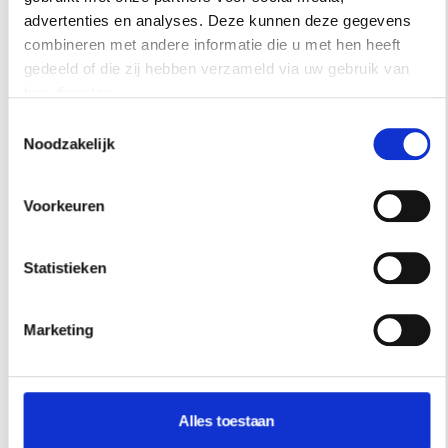
advertenties en analyses. Deze kunnen deze gegevens
Rust én comfort samen in de woonkamer: dat is de
combineren met andere informatie die u met hen heeft
Scandinavische stijl. Ontdek de kenmerken en geef je
gedeeld of die zij hebben verzameld via uw gebruik van
interieur een persoonlijke touch.
hun diensten.
Toestemmingsselectie
Noodzakelijk
Voorkeuren
Statistieken
Marketing
Alles toestaan