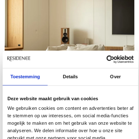
Toestemming
Details
Over
Deze website maakt gebruik van cookies
We gebruiken cookies om content en advertenties beter af
INTERIEURNIEUWS
te stemmen op uw interesses, om social media-functies
mogelijk te maken en om het gebruik van onze website te
ZO COMBINEER JE SCANDINAVISCH
DESIGN MET EEN COMFORTABELE
analyseren. We delen informatie over hoe u onze site
WOONKAMER
gebruikt met onze partners voor social media,