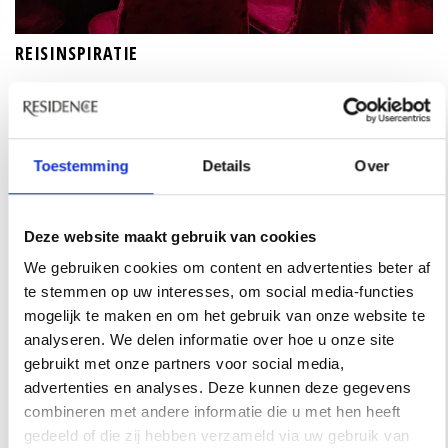
REISINSPIRATIE
48 UUR IN SINGAPORE? DIT ZIJN DE
FAVORIETEN VAN ARCHITECT SABRINA
BIGNAMI
Toestemming
Details
Over
De stad waar architect Sabrina Bignami verliefd op
werd. Een hotel met een verrassend uitzicht staat op
haar lijst, net als de plekken die ze zelf telkens weer
Deze website maakt gebruik van cookies
opzoekt.
We gebruiken cookies om content en advertenties beter af
te stemmen op uw interesses, om social media-functies
mogelijk te maken en om het gebruik van onze website te
analyseren. We delen informatie over hoe u onze site
gebruikt met onze partners voor social media,
advertenties en analyses. Deze kunnen deze gegevens
combineren met andere informatie die u met hen heeft
gedeeld of die zij hebben verzameld via uw gebruik van