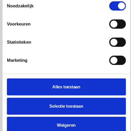
wasgelegenheid, bevindt zich een ruime walk-in
Noodzakelijk
closet, waardoor een volwaardige privésuite is
ontstaan. De hoogwaardige afwerking en de
Voorkeuren
royale maatvoering maken dit tot een plek waar
comfort en luxe op natuurlijke wijze
samenkomen.
Statistieken
Daarnaast bevindt zich op deze verdieping een
Marketing
tweede slaapkamer, die zich eveneens uitstekend
leent als thuiswerkplek, kantoor of logeerkamer.
Via een vlizotrap is de praktische ruime
Alles toestaan
bergzolder bereikbaar.
SOUTERRAIN
Selectie toestaan
Het souterrain biedt een verrassende hoeveelheid
extra leefruimte en multifunctionele
Weigeren