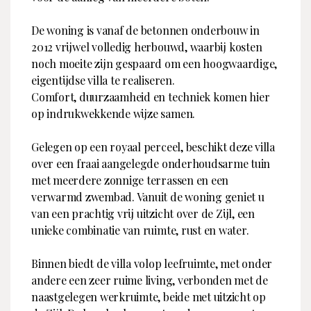
Telefoon
+31 (0)70 3310536
Woning type
Vrijstaande woning
WWW
www.conductvastgoed.com
De woning is vanaf de betonnen onderbouw in
Ligging
Aan vaarwater, Rand van
2012 vrijwel volledig herbouwd, waarbij kosten
Contactpersoon
de stad
noch moeite zijn gespaard om een hoogwaardige,
Naam
Kim ten Kley
eigentijdse villa te realiseren.
Inhoud
Comfort, duurzaamheid en techniek komen hier
Telefoon
+31 (0)70 3310536
op indrukwekkende wijze samen.
Woonoppervlakte
321 m²
E-mailadres
kim.tenkley@conductvastgoed
Inhoud
1376 m³
Gelegen op een royaal perceel, beschikt deze villa
Perceeloppervlakte
609 m²
over een fraai aangelegde onderhoudsarme tuin
met meerdere zonnige terrassen en een
Indeling
verwarmd zwembad. Vanuit de woning geniet u
Aantal kamers
6
van een prachtig vrij uitzicht over de Zijl, een
unieke combinatie van ruimte, rust en water.
Aantal slaapkamers
4
Luxe kenmerken outdoor
Binnen biedt de villa volop leefruimte, met onder
andere een zeer ruime living, verbonden met de
Zonnepanelen
naastgelegen werkruimte, beide met uitzicht op