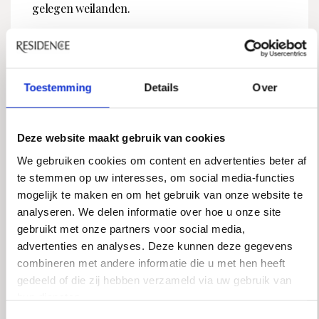
gelegen weilanden.
Een van de blikvangers van het perceel is het
verwarmde zwembad, afsluitbaar met een
elektrisch bedienbaar roldek. In combinatie met
Toestemming
Details
Over
de aanwezige buitendouche ontstaat hier een
exclusieve buitenomgeving waarin ontspanning,
recreatie en privacy centraal staan.
Deze website maakt gebruik van cookies
We gebruiken cookies om content en advertenties beter af
EERSTE VERDIEPING
te stemmen op uw interesses, om social media-functies
mogelijk te maken en om het gebruik van onze website te
De eerste verdieping staat grotendeels in het
analyseren. We delen informatie over hoe u onze site
teken van de indrukwekkende master bedroom.
gebruikt met onze partners voor social media,
Deze royale slaapkamer biedt een prachtig
advertenties en analyses. Deze kunnen deze gegevens
uitzicht over de tuin en het water en ademt rust,
combineren met andere informatie die u met hen heeft
ruimte en comfort.
gedeeld of die zij hebben verzameld via uw gebruik van
hun diensten.
Tussen de master bedroom en de luxe badkamer,
voorzien van ligbad, ruime douche en dubbele
Toestemmingsselectie