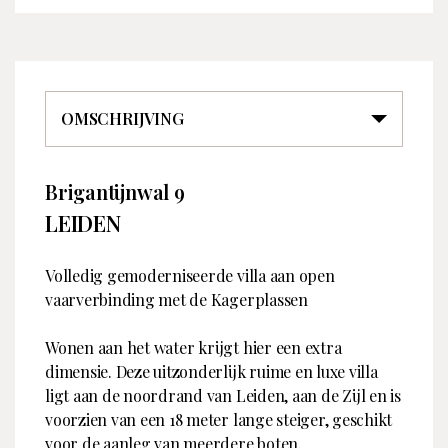
OMSCHRIJVING
Brigantijnwal 9
Overdracht
Contact
LEIDEN
Type
Brochure
Te koop
Bekijk
Volledig gemoderniseerde villa aan open
Vraagprijs
Bedrijfsnaam
€ 2.495.000 k. k.
Conduct Vastgoed B.V.
vaarverbinding met de Kagerplassen
Koopconditie
Beschikbaar
Aangeboden sinds
31 mei 2026
Wonen aan het water krijgt hier een extra
dimensie. Deze uitzonderlijk ruime en luxe villa
Adres
Langstraat 23
Bouw
ligt aan de noordrand van Leiden, aan de Zijl en is
2242 KJ Wassenaar
Soort object
Villa
voorzien van een 18 meter lange steiger, geschikt
Nederland
voor de aanleg van meerdere boten.
Bouwperiode
1971 - 1980