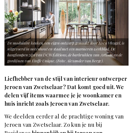
De modulaire keuken, een eigen ontwerp gemaakt door Koen Vleugel, is
uitgevoerd in notenhout en staal met een marmeren werkblad. De
hanglampen zijn van DCW Éditions, de barkrukken van Artisan en de
gordijnen van Étoffe Unique. (Foto: Alexander van Berge).
Liefhebber van de stijl van interieur ontwerper
Jeroen van Zwetselaar? Dat komt goed uit. We
delen vijf items waarmee je je woonkamer en
huis inricht zoals Jeroen van Zwetselaar.
We deelden eerder al de prachtige woning van
Jeroen van Zwetselaar. Zo kun je nu bij
Residence
binnenkijken bij Jeroen van