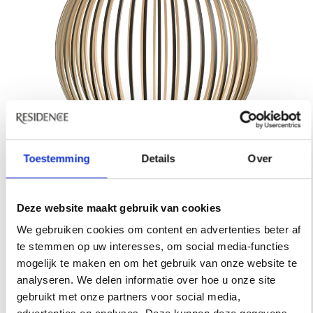
SECTO DESIGN –
Toestemming
Details
Over
BERKENHOUTEN LAMP
Deze website maakt gebruik van cookies
Deze berkenhouten lamp, ontworpen door
We gebruiken cookies om content en advertenties beter af
Seppo Koho, geeft zacht licht. Atto 5000
te stemmen op uw interesses, om social media-functies
pendant black, € 820.
mogelijk te maken en om het gebruik van onze website te
analyseren. We delen informatie over hoe u onze site
SHOP
gebruikt met onze partners voor social media,