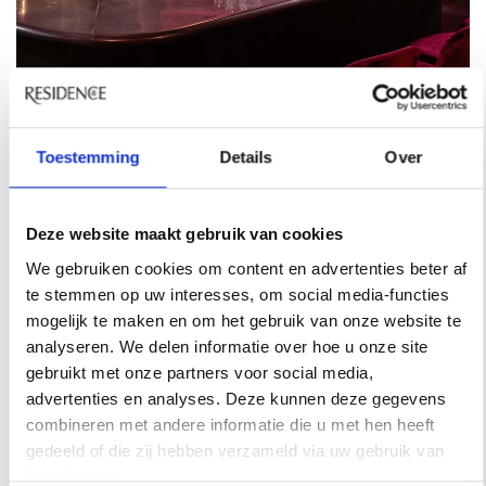
Toestemming
Details
Over
REISINSPIRATIE
48 UUR IN SINGAPORE? DIT ZIJN DE
FAVORIETEN VAN ARCHITECT SABRINA
Deze website maakt gebruik van cookies
BIGNAMI
We gebruiken cookies om content en advertenties beter af
te stemmen op uw interesses, om social media-functies
De stad waar architect Sabrina Bignami verliefd op
mogelijk te maken en om het gebruik van onze website te
werd. Een hotel met een verrassend uitzicht staat op
analyseren. We delen informatie over hoe u onze site
haar lijst, net als de plekken die ze zelf telkens weer
gebruikt met onze partners voor social media,
opzoekt.
advertenties en analyses. Deze kunnen deze gegevens
combineren met andere informatie die u met hen heeft
gedeeld of die zij hebben verzameld via uw gebruik van
hun diensten.