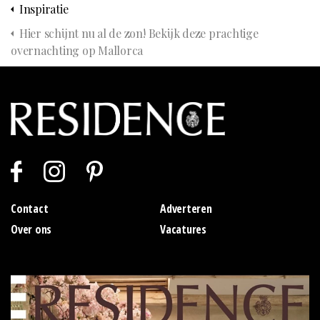
Inspiratie
Hier schijnt nu al de zon! Bekijk deze prachtige
overnachting op Mallorca
Contact
Adverteren
Over ons
Vacatures