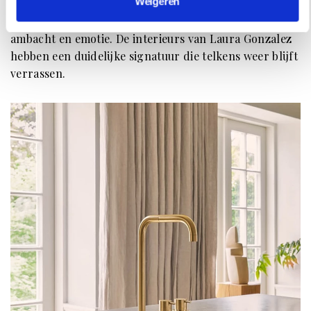
Weigeren
Een klassieke basis met daarover lagen vol kleur,
ambacht en emotie. De interieurs van Laura Gonzalez
hebben een duidelijke signatuur die telkens weer blijft
verrassen.