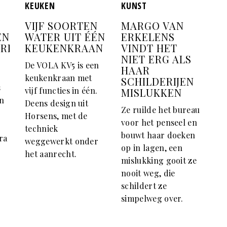
KEUKEN
KUNST
VIJF SOORTEN
MARGO VAN
EN
WATER UIT ÉÉN
ERKELENS
ERELD
KEUKENKRAAN
VINDT HET
NIET ERG ALS
De VOLA KV5 is een
HAAR
keukenkraan met
SCHILDERIJEN
s
vijf functies in één.
MISLUKKEN
en
Deens design uit
Ze ruilde het bureau
Horsens, met de
voor het penseel en
techniek
bouwt haar doeken
ra
weggewerkt onder
op in lagen, een
het aanrecht.
mislukking gooit ze
nooit weg, die
schildert ze
simpelweg over.