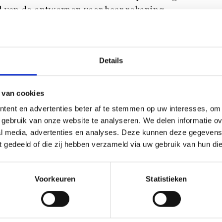
l van de ontwerpen voor haar rekening.
 en duurzaamheid – een filosofie die in elk
 tot wegwerpproducten zoals papieren
Details
lang mee en worden ze steeds opnieuw
orden van een mooi gedekte tafel, telkens
 van cookies
tent en advertenties beter af te stemmen op uw interesses, om 
gebruik van onze website te analyseren. We delen informatie ove
al media, advertenties en analyses. Deze kunnen deze gegeven
IDENCE
ft gedeeld of die zij hebben verzameld via uw gebruik van hun di
WSBRIEF
Voorkeuren
Statistieken
in voor onze nieuwsbrief.
INSCHRIJVEN