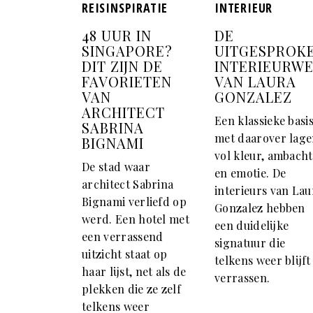
REISINSPIRATIE
INTERIEUR
48 UUR IN
DE
SINGAPORE?
UITGESPROK
DIT ZIJN DE
INTERIEURW
FAVORIETEN
VAN LAURA
VAN
GONZALEZ
ARCHITECT
Een klassieke basi
SABRINA
met daarover lag
BIGNAMI
vol kleur, ambacht
De stad waar
en emotie. De
architect Sabrina
interieurs van Lau
Bignami verliefd op
Gonzalez hebben
werd. Een hotel met
een duidelijke
een verrassend
signatuur die
uitzicht staat op
telkens weer blijft
haar lijst, net als de
verrassen.
plekken die ze zelf
telkens weer