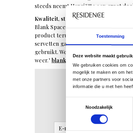
steeds neemt Henriëtte een groot dee
Kwaliteit, stijl en duurzaamheid
Blank Space staat voor kwaliteit, stijl
product terugkomt. ‘In tegenstelling
Toestemming
servetten gaan onze producten jaren
gebruikt. We willen dat mensen blij w
Deze website maakt gebruik
weer.’
blankspaceamsterdam.com
We gebruiken cookies om con
mogelijk te maken en om het 
met onze partners voor soci
RES
informatie die u met hen hee
NIEU
Toestemmingsselectie
Noodzakelijk
Schrijf je hier 