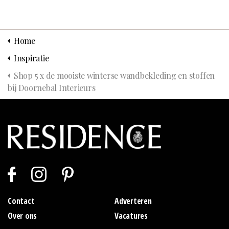
Home
Inspiratie
Shop 5 x de mooiste winterse wandbekleding en stoffen
bij Doornebal Interieurs
Contact
Adverteren
Over ons
Vacatures