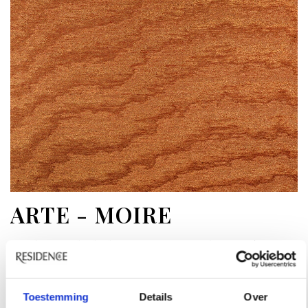
ARTE - MOIRE
Op dit unieke behang van Arte is de moiré-
techniek toegepast: een proces waarbij men een
tekening verkrijgt van golfbewegingen, prijs op
Toestemming
Details
Over
aanvraag
.