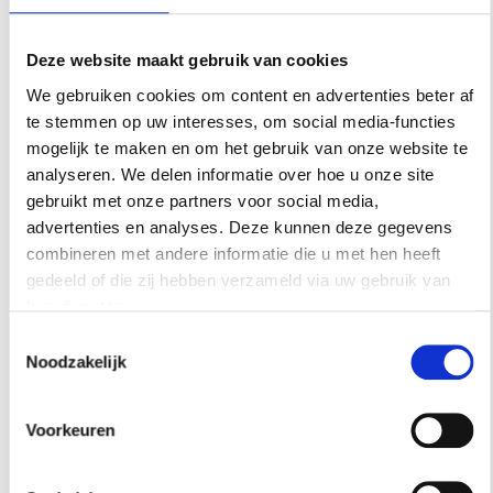
SHOP
Deze website maakt gebruik van cookies
We gebruiken cookies om content en advertenties beter af
Residence kan commissie verdienen met links op
te stemmen op uw interesses, om social media-functies
deze pagina, uiteraard selecteren wij alleen
mogelijk te maken en om het gebruik van onze website te
producten die wij zelf ook fantastisch vinden. Lees
analyseren. We delen informatie over hoe u onze site
hier
hoe dat werkt.
gebruikt met onze partners voor social media,
advertenties en analyses. Deze kunnen deze gegevens
combineren met andere informatie die u met hen heeft
gedeeld of die zij hebben verzameld via uw gebruik van
RESIDENCE
hun diensten.
NIEUWSBRIEF
Toestemmingsselectie
Noodzakelijk
Schrijf je hier in voor onze
nieuwsbrief.
Voorkeuren
INSCHRIJVEN