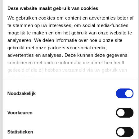
Deze website maakt gebruik van cookies
We gebruiken cookies om content en advertenties beter af
te stemmen op uw interesses, om social media-functies
mogelijk te maken en om het gebruik van onze website te
analyseren. We delen informatie over hoe u onze site
gebruikt met onze partners voor social media,
advertenties en analyses. Deze kunnen deze gegevens
combineren met andere informatie die u met hen heeft
gedeeld of die zij hebben verzameld via uw gebruik van
PORTRET
hun diensten.
VAN TIL: ‘WIJ ALS FAMILIE ZITTEN NIET
Toestemmingsselectie
IN EEN ‘IVOREN TOREN’, MAAR ZIJN
Noodzakelijk
VAAK DIRECT OP DE WERKVLOER
AANWEZIG’
Voorkeuren
Meubelzaak Van Til werd al in 1904 opgericht door Jan
van Til, (over)overgrootvader van de huidige
Statistieken
familieleden die het bedrijf runnen.