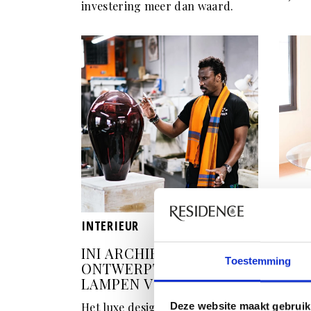
investering meer dan waard.
INTERIEUR
SHOP
INI ARCHIBONG
7 X 
Toestemming
ONTWERPT PRACHTIGE
JE I
LAMPEN VOOR SÉ
Je moe
Het luxe designlabel Sé heeft de
Deze website maakt gebruik
plaats