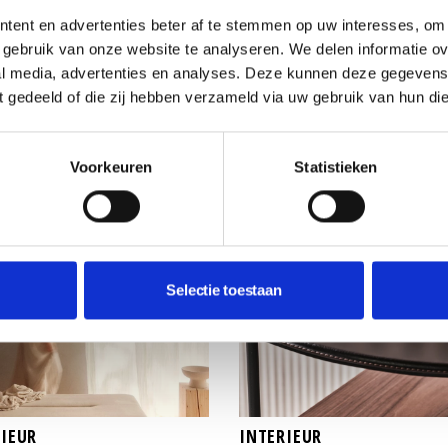
wandkast voor in de
 wandelen, maar dat
tent en advertenties beter af te stemmen op uw interesses, om 
woonkamer?
ent nog niet dat deze
gebruik van onze website te analyseren. We delen informatie ove
n items geen eyecatchers in
al media, advertenties en analyses. Deze kunnen deze gegeven
nterieur zijn.
ft gedeeld of die zij hebben verzameld via uw gebruik van hun di
Voorkeuren
Statistieken
Selectie toestaan
RIEUR
INTERIEUR