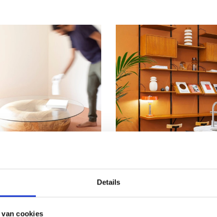
WOONKAMER
ITEMS VAN GLAS IN
SHOPPING: BIJ DEZE
Details
NTERIEUR
WANDKASTEN DRAA
HET OM HOUT EN S
t er niets te hard op
Op zoek naar een nieuwe
 van cookies
en en ook zeker niet te snel