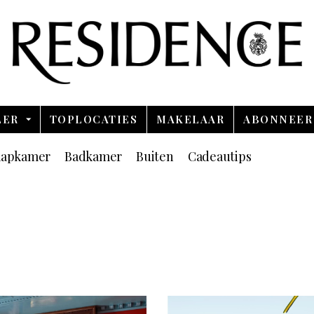
Overslaan en ga direct naar de inhoud
LER
TOPLOCATIES
MAKELAAR
ABONNEER
aapkamer
Badkamer
Buiten
Cadeautips