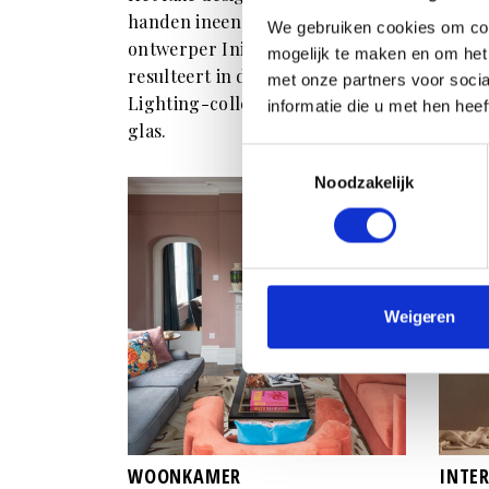
handen ineen geslagen met
langs
We gebruiken cookies om con
ontwerper Ini Archibong. Het
betek
mogelijk te maken en om het 
resulteert in de nieuwe Moirai
glaze
met onze partners voor soci
Lighting-collectie vol Venetiaans
jouw i
informatie die u met hen hee
glas.
Toestemmingsselectie
Noodzakelijk
Weigeren
WOONKAMER
INTE