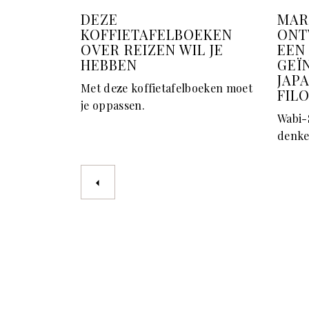
DEZE
MAR
KOFFIETAFELBOEKEN
ONT
OVER REIZEN WIL JE
EEN
HEBBEN
GEÏ
JAP
Met deze koffietafelboeken moet
FIL
je oppassen.
Wabi-S
denke