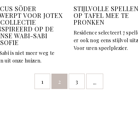
CUS SÖDER
STIJLVOLLE SPELLE
WERPT VOOR JOTEX
OP TAFEL MEE TE
 COLLECTIE
PRONKEN
NSPIREERD OP DE
Residence selecteert 7 spell
ANSE WABI-SABI
er ook nog eens stijlvol uitz
OSOFIE
Voor uren speelplezier.
abi is niet meer weg te
n uit onze huizen.
1
2
3
...