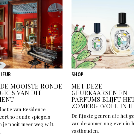
RIEUR
SHOP
X DE MOOISTE RONDE
MET DEZE
EGELS VAN DIT
GEURKAARSEN EN
MENT
PARFUMS BLIJFT HE
ZOMERGEVOEL IN H
dactie van Residence
De fijnste geuren die het g
eert 10 ronde spiegels
van de zomer nog even in h
n je nooit meer weg wilt
vasthouden.
.