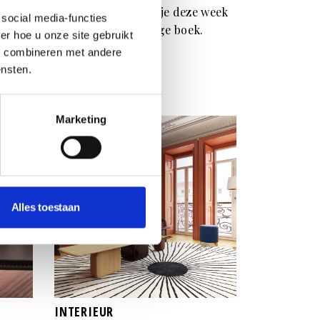
Bij Residence maak je deze week
social media-functies
kans op dit prachtige boek.
r hoe u onze site gebruikt
s combineren met andere
ensten.
Marketing
Alles toestaan
INTERIEUR