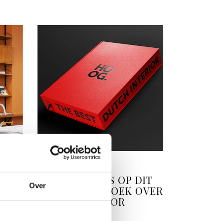
WINACTIE
MAAK NU KANS OP DIT
Over
IT
KOFFIETAFELBOEK OVER
TAAL
DUTCH INTERIOR
DESIGN