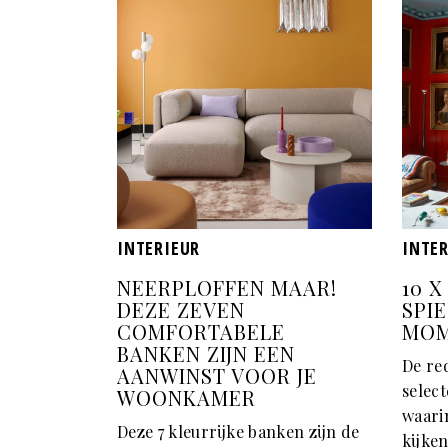
INTERIEUR
INTE
NEERPLOFFEN MAAR!
10 
DEZE ZEVEN
SPI
COMFORTABELE
MO
BANKEN ZIJN EEN
De re
AANWINST VOOR JE
select
WOONKAMER
waari
Deze 7 kleurrijke banken zijn de
kijken