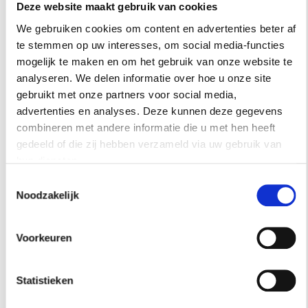
Deze website maakt gebruik van cookies
We gebruiken cookies om content en advertenties beter af
Tekst:
Jackie Oomen
te stemmen op uw interesses, om social media-functies
Beelden:
Honey Lake Studio via Design Sponge
mogelijk te maken en om het gebruik van onze website te
analyseren. We delen informatie over hoe u onze site
Meer binnenkijken:
gebruikt met onze partners voor social media,
- Binnenkijken:
Omgetoverde boerderijschuur
advertenties en analyses. Deze kunnen deze gegevens
- Binnenkijken:
Modern interieur met rijke details
combineren met andere informatie die u met hen heeft
- Binnenkijken:
Klassiek interieur met moderne touch
gedeeld of die zij hebben verzameld via uw gebruik van
- Binnenkijken:
Wonen in een industrieel treinstation
hun diensten.
Toestemmingsselectie
Noodzakelijk
03 aug 2015
Voorkeuren
Interieur
Statistieken