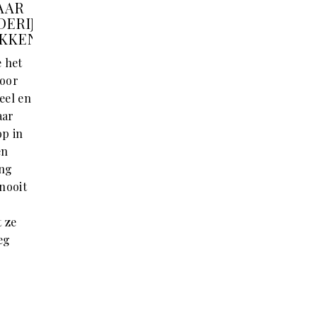
AAR
DERIJEN
UKKEN
e het
voor
eel en
aar
p in
en
ing
 nooit
t ze
eg