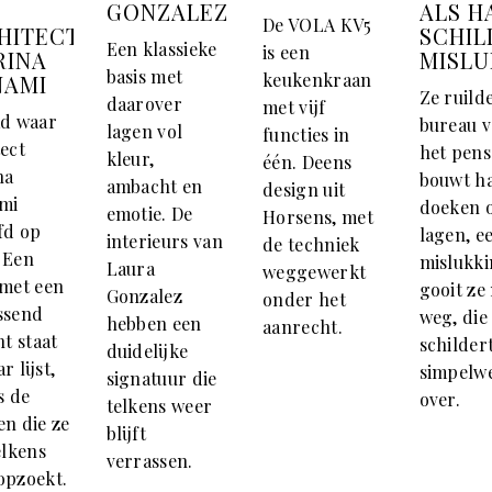
GONZALEZ
ALS H
De VOLA KV5
HITECT
SCHIL
Een klassieke
is een
RINA
MISL
basis met
keukenkraan
NAMI
Ze ruild
daarover
met vijf
ad waar
bureau 
lagen vol
functies in
ect
het pens
kleur,
één. Deens
na
bouwt h
ambacht en
design uit
mi
doeken o
emotie. De
Horsens, met
fd op
lagen, e
interieurs van
de techniek
 Een
mislukk
Laura
weggewerkt
 met een
gooit ze
Gonzalez
onder het
ssend
weg, die
hebben een
aanrecht.
ht staat
schilder
duidelijke
r lijst,
simpelw
signatuur die
s de
over.
telkens weer
en die ze
blijft
elkens
verrassen.
opzoekt.