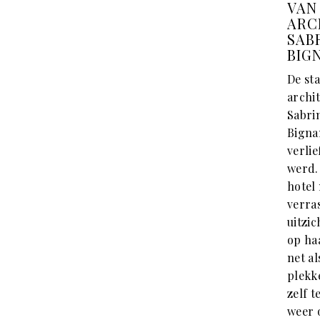
VAN
ARC
SAB
BIG
De st
archit
Sabri
Bigna
verlie
werd.
hotel
verra
uitzic
op haa
net al
plekk
zelf t
weer 