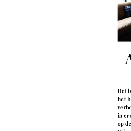
Het b
het h
verbo
in er
op d