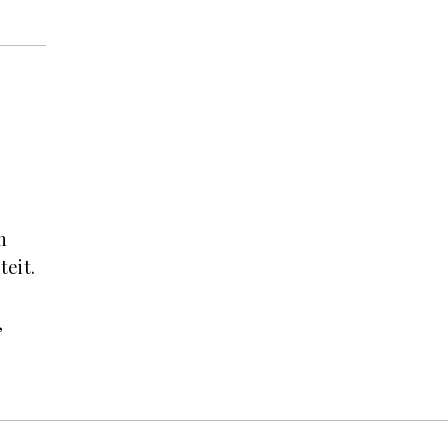
n
teit.
,