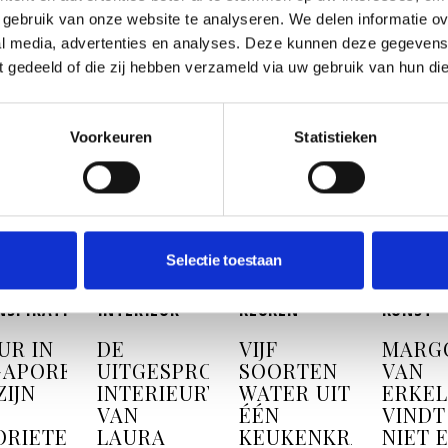
gebruik van onze website te analyseren. We delen informatie ove
al media, advertenties en analyses. Deze kunnen deze gegeven
ft gedeeld of die zij hebben verzameld via uw gebruik van hun di
INSPIRATIE
Voorkeuren
Statistieken
Selectie toestaan
NSPIRATIE
INTERIEUR
KEUKEN
KUNST
UR IN
DE
VIJF
MARG
GAPORE?
UITGESPROKEN
SOORTEN
VAN
ZIJN
INTERIEURWERELD
WATER UIT
ERKEL
VAN
ÉÉN
VINDT
ORIETEN
LAURA
KEUKENKRAAN
NIET 