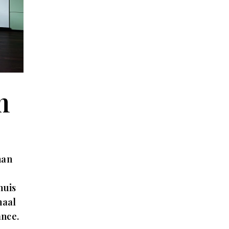
n
man
huis
haal
ance.