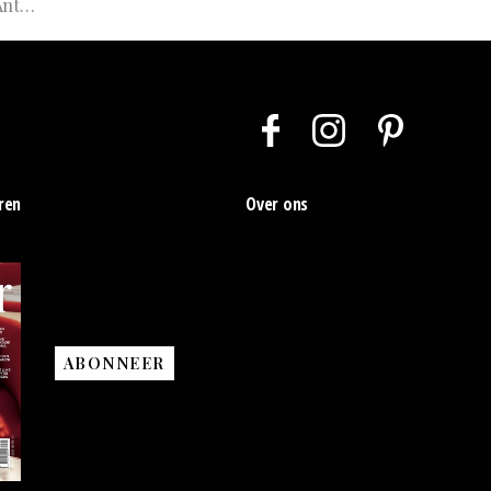
rpen
ren
Over ons
ABONNEER