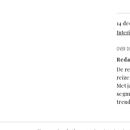
14 de
Inter
OVER D
Reda
De re
reize
Met j
segm
trend