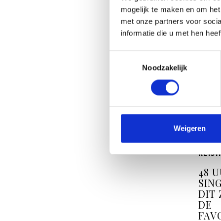
mogelijk te maken en om het 
met onze partners voor soci
informatie die u met hen hee
Toestemmingsselectie
Noodzakelijk
Weigeren
REISI
48 U
SIN
DIT 
DE
FAV