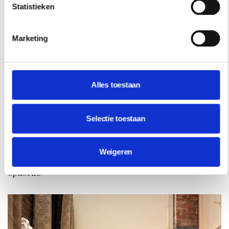
Statistieken
Marketing
REISINSPIRATIE
Alles toestaan
48 UUR IN SINGAPORE? DIT ZIJN DE
FAVORIETEN VAN ARCHITECT SABRINA
BIGNAMI
Selectie toestaan
De stad waar architect Sabrina Bignami verliefd op
werd. Een hotel met een verrassend uitzicht staat op
Weigeren
haar lijst, net als de plekken die ze zelf telkens weer
opzoekt.