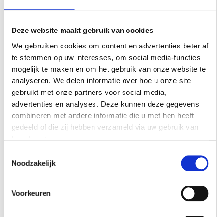
SCHOONHEIDSSALONS VAN AMSTERDAM
Vier schoonheidssalons in Amsterdam waar je niet
alleen voor de behandeling komt, maar ook voor het
Deze website maakt gebruik van cookies
interieur. Ontdek de mooiste beautyplekken van de
We gebruiken cookies om content en advertenties beter af
stad.
te stemmen op uw interesses, om social media-functies
mogelijk te maken en om het gebruik van onze website te
analyseren. We delen informatie over hoe u onze site
gebruikt met onze partners voor social media,
advertenties en analyses. Deze kunnen deze gegevens
combineren met andere informatie die u met hen heeft
gedeeld of die zij hebben verzameld via uw gebruik van
hun diensten.
Toestemmingsselectie
Noodzakelijk
Voorkeuren