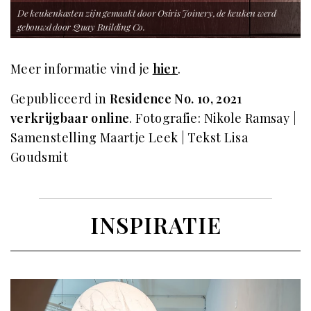
De keukenkasten zijn gemaakt door Osiris Joinery, de keuken werd
gebouwd door Quay Building Co.
Meer informatie vind je
hier
.
Gepubliceerd in
Residence No. 10, 2021
verkrijgbaar online
. Fotografie: Nikole Ramsay |
Samenstelling Maartje Leek | Tekst Lisa
Goudsmit
INSPIRATIE