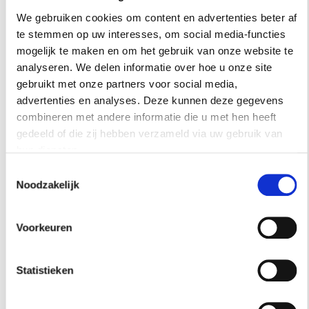
Judith Wiersema, bekend als beeldhouwer en
We gebruiken cookies om content en advertenties beter af
'vrouw van de benen' beweegt steeds meer
te stemmen op uw interesses, om social media-functies
richting interieur. In haar oude boerderij
mogelijk te maken en om het gebruik van onze website te
glinsteren de gouden meubelstukken en
analyseren. We delen informatie over hoe u onze site
kunstobjecten in je ooghoeken.
gebruikt met onze partners voor social media,
advertenties en analyses. Deze kunnen deze gegevens
Neem een jaarabonnement
combineren met andere informatie die u met hen heeft
gedeeld of die zij hebben verzameld via uw gebruik van
op
Residence
én
Traveller
hun diensten.
en ontvang een luxe
Toestemmingsselectie
Noodzakelijk
geurset van Molton
Brown!
Voorkeuren
Ontvang 8×
Residence
en 4×
Traveller
met de
nieuwste trends in interieur, design, kunst en
Statistieken
reizen. Deze keer:
een cadeau naar keuze
(zolang de voorraad strekt), met de keuze uit