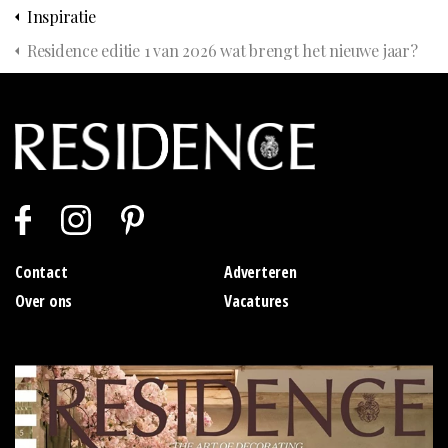
Inspiratie
Residence editie 1 van 2026 wat brengt het nieuwe jaar?
Contact
Adverteren
Over ons
Vacatures