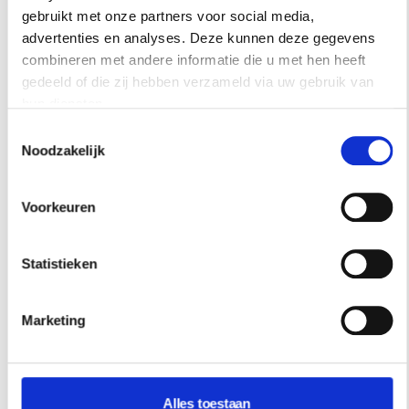
gebruikt met onze partners voor social media,
advertenties en analyses. Deze kunnen deze gegevens
combineren met andere informatie die u met hen heeft
gedeeld of die zij hebben verzameld via uw gebruik van
hun diensten.
Toestemmingsselectie
Noodzakelijk
INTERIEUR
Voorkeuren
DE UITGESPROKEN INTERIEURWERELD
VAN LAURA GONZALEZ
Statistieken
Een klassieke basis met daarover lagen vol kleur,
ambacht en emotie. De interieurs van Laura Gonzalez
Marketing
hebben een duidelijke signatuur die telkens weer blijft
verrassen.
Alles toestaan