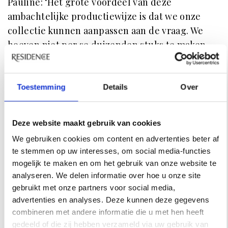
Pauline: ‘Het grote voordeel van deze
ambachtelijke productiewijze is dat we onze
collectie kunnen aanpassen aan de vraag. We
hoeven niet per se duizenden stuks te maken
om rendabel te kunnen zijn. Als een bepaalde
kleur goed of minder goed loopt, passen we de
productie daarop aan. Daardoor kunnen we ook
Toestemming
Details
Over
limited editions maken, vaak in samenwerking
met bekende designers, zoals de Shapes
Deze website maakt gebruik van cookies
geurkaarsen met Edith Beurskens of kerstballen
We gebruiken cookies om content en advertenties beter af
voor interior designer Noëlle Baartmans.’
te stemmen op uw interesses, om social media-functies
mogelijk te maken en om het gebruik van onze website te
Duurzaamheid
analyseren. We delen informatie over hoe u onze site
Hoewel de werkwijze traditioneel en
gebruikt met onze partners voor social media,
ambachtelijk is, gaat Royal Goedewaagen wel
advertenties en analyses. Deze kunnen deze gegevens
degelijk met de tijd mee ‘Duurzaamheid is een
combineren met andere informatie die u met hen heeft
belangrijk thema, zeker in een bedrijf waar
gedeeld of die zij hebben verzameld via uw gebruik van