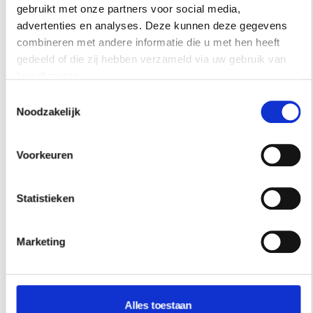
gebruikt met onze partners voor social media,
Interieur Brut172. Fotografie: Brut172
advertenties en analyses. Deze kunnen deze gegevens
combineren met andere informatie die u met hen heeft
gedeeld of die zij hebben verzameld via uw gebruik van
hun diensten.
Toestemmingsselectie
Noodzakelijk
Voorkeuren
Statistieken
Marketing
Alles toestaan