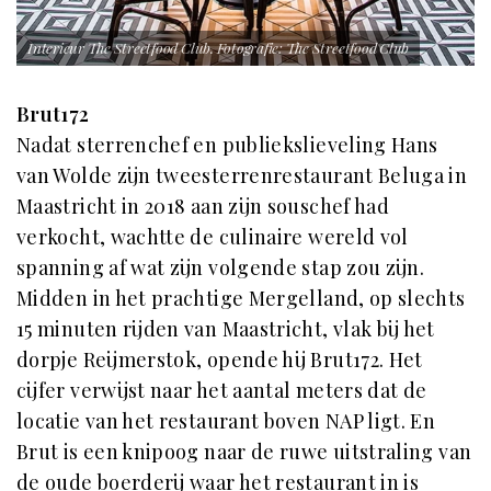
Interieur The Streetfood Club. Fotografie: The Streetfood Club
Brut172
Nadat sterrenchef en publiekslieveling Hans
van Wolde zijn tweesterrenrestaurant Beluga in
Maastricht in 2018 aan zijn souschef had
verkocht, wachtte de culinaire wereld vol
spanning af wat zijn volgende stap zou zijn.
Midden in het prachtige Mergelland, op slechts
15 minuten rijden van Maastricht, vlak bij het
dorpje Reijmerstok, opende hij Brut172. Het
cijfer verwijst naar het aantal meters dat de
locatie van het restaurant boven NAP ligt. En
Brut is een knipoog naar de ruwe uitstraling van
de oude boerderij waar het restaurant in is