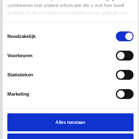
combineren met andere informatie die u met hen heeft
gedeeld of die zij hebben verzameld via uw gebruik van
hun diensten.
Toestemmingsselectie
Noodzakelijk
Voorkeuren
Statistieken
Marketing
REISINSPIRATIE
48 UUR IN SINGAPORE? DIT ZIJN DE
FAVORIETEN VAN ARCHITECT SABRINA
Alles toestaan
BIGNAMI
De stad waar architect Sabrina Bignami verliefd op