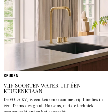
KEUKEN
VIJF SOORTEN WATER UIT ÉÉN
KEUKENKRAAN
De VOLA KV5 is een keukenkraan met vijf functies in
één. Deens design uit Horsens, met de techniek
weggewerkt onder het aanrecht.