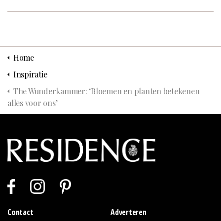
Home
Inspiratie
The Wunderkammer: ‘Bloemen en planten betekenen
alles voor ons’
Contact
Adverteren