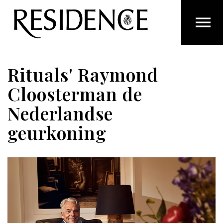
Overslaan en ga direct naar de inhoud
Rituals' Raymond
Cloosterman de
Nederlandse
geurkoning