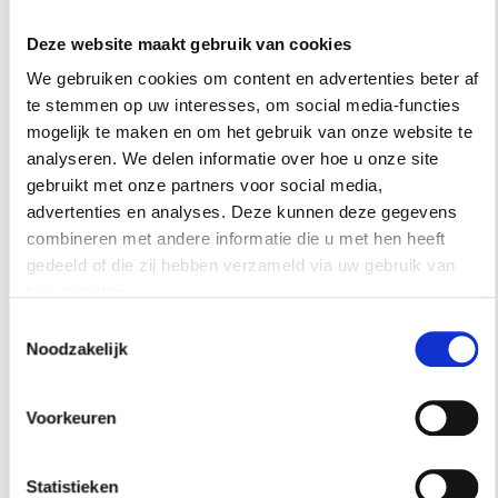
‘Een van mijn hoogtepunten van afgelopen jaar
is dat we in januari als een van de eerste merken
Deze website maakt gebruik van cookies
in de beautyindustrie een B Corp-certificaat
We gebruiken cookies om content en advertenties beter af
hebben gekregen voor onze duurzame aanpak.
te stemmen op uw interesses, om social media-functies
Een heel streng certificaat, overgewaaid uit
mogelijk te maken en om het gebruik van onze website te
analyseren. We delen informatie over hoe u onze site
Californië, waarvoor je sociale
gebruikt met onze partners voor social media,
ondernemerschap en je duurzaamheidsprofiel
advertenties en analyses. Deze kunnen deze gegevens
onder een vergrootglas worden gelegd.
combineren met andere informatie die u met hen heeft
Al onze producten zijn binnenkort voor meer
gedeeld of die zij hebben verzameld via uw gebruik van
dan negentig procent van natuurlijke
hun diensten.
oorsprong. We zijn een van de grootste refill-
Toestemmingsselectie
verkopers binnen de beautyindustrie. Ook
Noodzakelijk
gebruiken we als cadeaumerk geen
verpakkingspapier en draaien onze winkels op
Voorkeuren
groene stroom. We zijn serieus op weg, maar dit
is pas het begin. Er is geen weg terug. In 2025
Statistieken