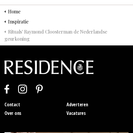
Home
Inspiratie
Rituals' Raymond Cloosterman de Nederlandse
geurkoning
Contact
Adverteren
Over ons
Vacatures