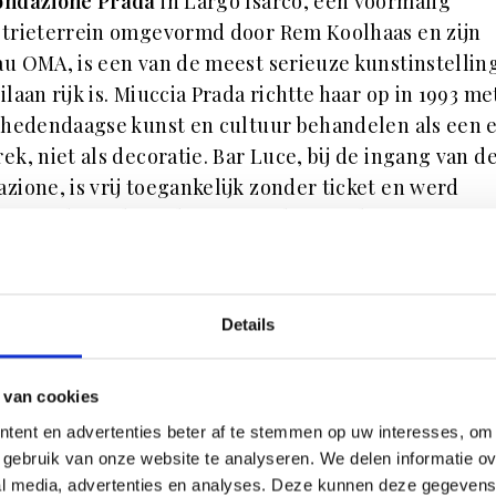
ondazione Prada
in Largo Isarco, een voormalig
strieterrein omgevormd door Rem Koolhaas en zijn
u OMA, is een van de meest serieuze kunstinstellin
ilaan rijk is. Miuccia Prada richtte haar op in 1993 me
 hedendaagse kunst en cultuur behandelen als een 
ek, niet als decoratie. Bar Luce, bij de ingang van d
zione, is vrij toegankelijk zonder ticket en werd
orpen door filmmaker Wes Anderson als een
esverklaring aan de Milanese koffiebar van de jaren vi
ewelfde plafond is een miniatuurversie van de
verkapping van de Galleria Vittorio Emanuele, een d
Details
e pas opmerkt als je omhoogkijkt.
 Isarco 2, Zuid-Milaan (wijk Porta Romana)
 van cookies
tent en advertenties beter af te stemmen op uw interesses, om 
gebruik van onze website te analyseren. We delen informatie ove
al media, advertenties en analyses. Deze kunnen deze gegeven