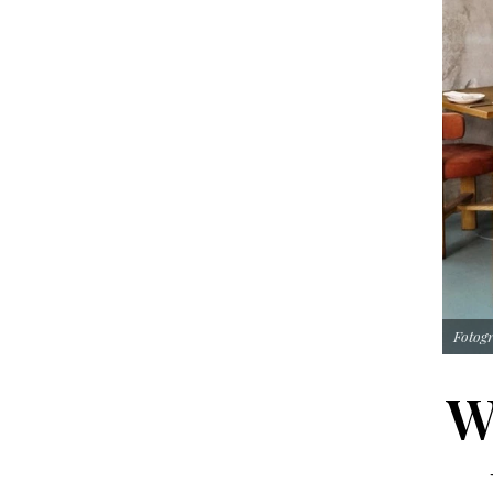
Fotog
W