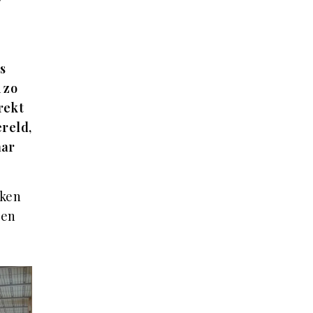
s
 zo
rekt
reld,
aar
eken
nen