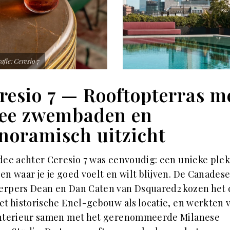
afie: Ceresio 7
resio 7 — Rooftopterras m
ee zwembaden en
noramisch uitzicht
dee achter Ceresio 7 was eenvoudig: een unieke ple
en waar je je goed voelt en wilt blijven. De Canades
erpers Dean en Dan Caten van Dsquared2 kozen het 
et historische Enel-gebouw als locatie, en werkten 
interieur samen met het gerenommeerde Milanese