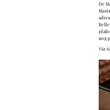
De Ma
Maria
adres
Belle
plafo
nog p
Via S