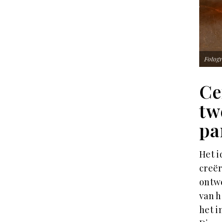
Fotogr
Ce
tw
pa
Het i
creër
ontw
van h
het 