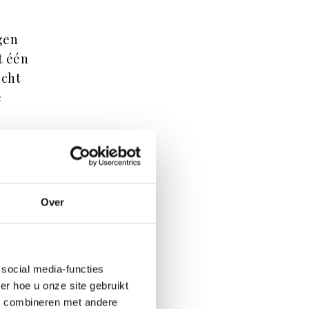
gen
t één
echt
e
jftig.
etail
Over
social media-functies
r hoe u onze site gebruikt
s combineren met andere