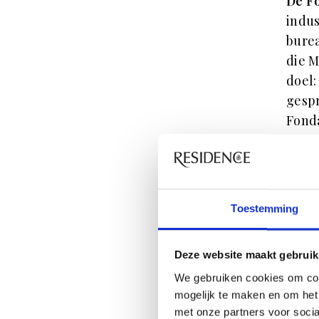
De F
indu
burea
die M
doel:
gespr
Fonda
ontw
liefd
Het g
glaso
Toestemming
dat j
Largo
Deze website maakt gebruik
We gebruiken cookies om con
mogelijk te maken en om het 
met onze partners voor soci