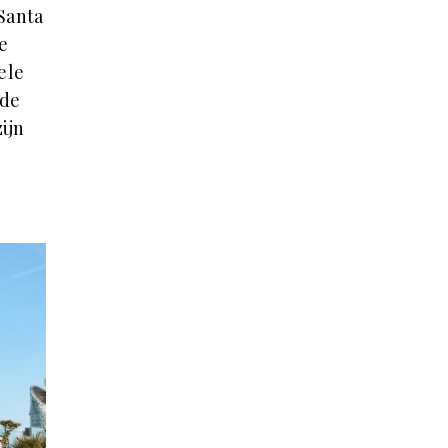
 Santa
e
ele
rde
ijn