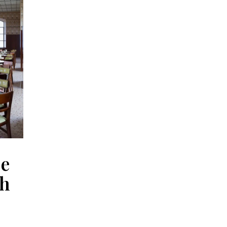
ce
ch