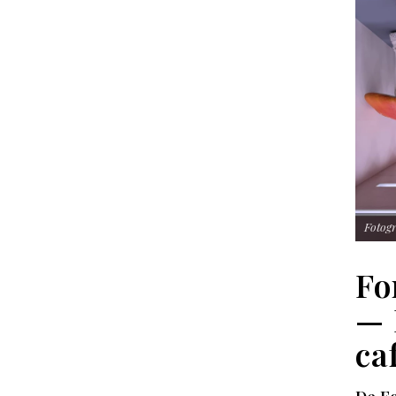
Fotogr
Fo
— 
ca