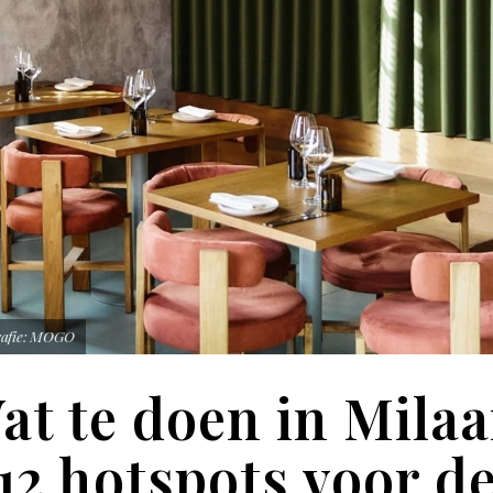
rafie: MOGO
at te doen in Milaa
12 hotspots voor d