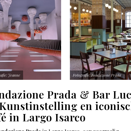
afie: Jeanne
Fotografie: Fondazione Prada
ndazione Prada & Bar Lu
Kunstinstelling en iconis
fé in Largo Isarco