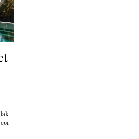
et
k
e
dak
voor