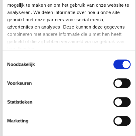
mogelijk te maken en om het gebruik van onze website te
analyseren. We delen informatie over hoe u onze site
gebruikt met onze partners voor social media,
HOTSPOTS
advertenties en analyses. Deze kunnen deze gegevens
STAP BINNEN BIJ DE MOOISTE
combineren met andere informatie die u met hen heeft
SCHOONHEIDSSALONS VAN AMSTERDAM
gedeeld of die zij hebben verzameld via uw gebruik van
hun diensten.
Vier schoonheidssalons in Amsterdam waar je niet
alleen voor de behandeling komt, maar ook voor het
Toestemmingsselectie
Noodzakelijk
interieur. Ontdek de mooiste beautyplekken van de
stad.
Voorkeuren
Statistieken
Marketing