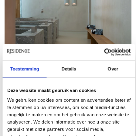
HOTSPOTS
Toestemming
Details
Over
STAP BINNEN BIJ DE MOOISTE
SCHOONHEIDSSALONS VAN AMSTERDAM
Deze website maakt gebruik van cookies
Vier schoonheidssalons in Amsterdam waar je niet
We gebruiken cookies om content en advertenties beter af
alleen voor de behandeling komt, maar ook voor het
te stemmen op uw interesses, om social media-functies
interieur. Ontdek de mooiste beautyplekken van de
mogelijk te maken en om het gebruik van onze website te
stad.
analyseren. We delen informatie over hoe u onze site
gebruikt met onze partners voor social media,