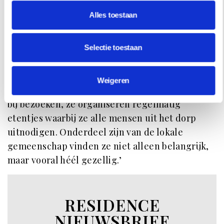
textuur geprobeerd hebben te verwezenlijken.’
Alles toestaan
De dialoog met de omgeving bestaat overigens
niet alleen in een architectonische context.
Selectie toestaan
‘Ignasio: ‘De cliënten wonen en werken
inmiddels gewoon weer in
Parijs
, maar
Weigeren
bezoeken Kythira veelvuldig. En het blijft niet
bij bezoeken, ze organiseren regelmatig
etentjes waarbij ze alle mensen uit het dorp
uitnodigen. Onderdeel zijn van de lokale
gemeenschap vinden ze niet alleen belangrijk,
maar vooral héél gezellig.’
RESIDENCE
NIEUWSBRIEF