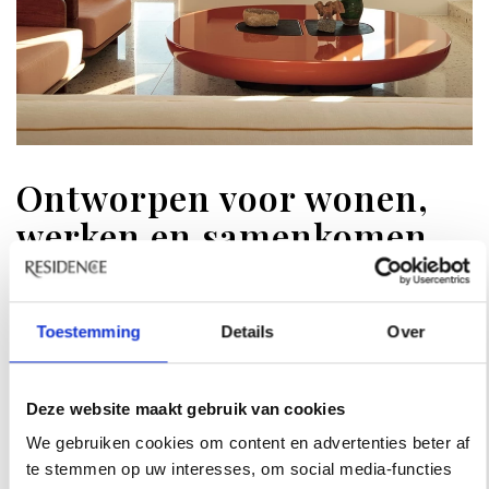
Ontworpen voor wonen,
werken en samenkomen
Het gastenverblijf, een slordige tachtig
vierkante meter, bestaat uit drie slaapkamers
Toestemming
Details
Over
met een driehoekvormige binnentuin, die, aldus
Antonin, als een gezellig buurtplein
functioneert wanneer er gasten zijn. Ignatio:
Deze website maakt gebruik van cookies
‘Het is een voortdurende reis van ontdekken,
We gebruiken cookies om content en advertenties beter af
aanpassen en groeien geweest, iets waar -
te stemmen op uw interesses, om social media-functies