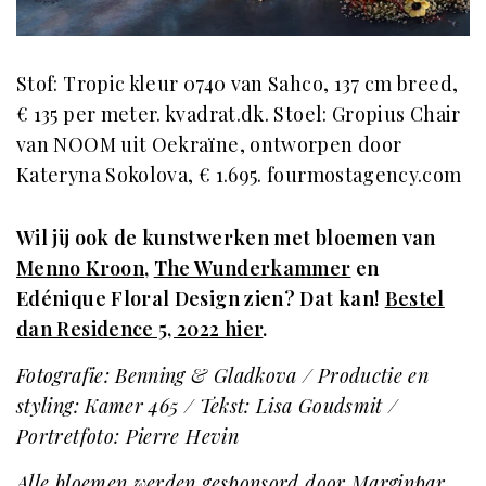
Stof: Tropic kleur 0740 van Sahco, 137 cm breed,
€ 135 per meter. kvadrat.dk. Stoel: Gropius Chair
van NOOM uit Oekraïne, ontworpen door
Kateryna Sokolova, € 1.695. fourmostagency.com
Wil jij ook de kunstwerken met bloemen van
Menno Kroon
,
The Wunderkammer
en
Edénique Floral Design zien? Dat kan!
Bestel
dan Residence 5, 2022 hier
.
Fotografie: Benning & Gladkova / Productie en
styling: Kamer 465 / Tekst: Lisa Goudsmit /
Portretfoto: Pierre Hevin
Alle bloemen werden gesponsord door Marginpar.