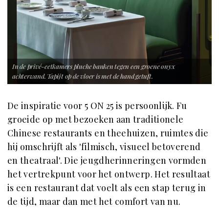
In de privé-eetkamers pluche banken tegen een groene onyx
achterwand. Tapijt op de vloer is met de hand getuft.
De inspiratie voor 5 ON 25 is persoonlijk. Fu
groeide op met bezoeken aan traditionele
Chinese restaurants en theehuizen, ruimtes die
hij omschrijft als 'filmisch, visueel betoverend
en theatraal'. Die jeugdherinneringen vormden
het vertrekpunt voor het ontwerp. Het resultaat
is een restaurant dat voelt als een stap terug in
de tijd, maar dan met het comfort van nu.