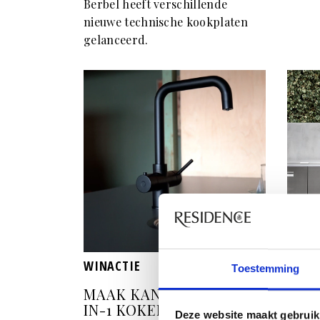
Berbel heeft verschillende
nieuwe technische kookplaten
gelanceerd.
WINACTIE
KEUK
Toestemming
MAAK KANS OP EEN 3-
VAN
IN-1 KOKEND
BUI
Deze website maakt gebruik