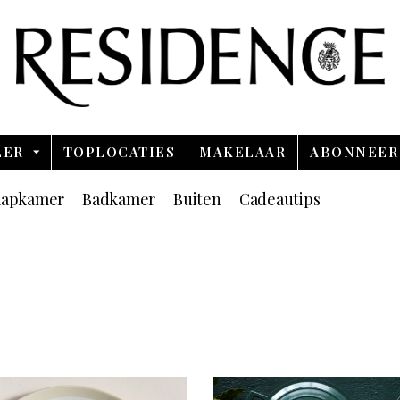
Overslaan en ga direct naar de inhoud
LER
TOPLOCATIES
MAKELAAR
ABONNEER
aapkamer
Badkamer
Buiten
Cadeautips