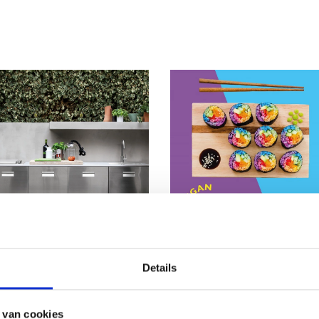
EN
INTERIEUR
Details
 BINNEN NAAR
MAAK DEZE WEEK K
TEN MET VAN BOVEN
OP HET KLEURRIJKE
 van cookies