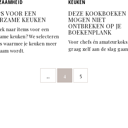
ZAAMHEID
KEUKEN
IPS VOOR EEN
DEZE KOOKBOEKEN
RZAME KEUKEN
MOGEN NIET
ONTBREKEN OP JE
ek naar items voor een
BOEKENPLANK
ame keuken? We selecteren
Voor chefs én amateurkoks
ms waarmee je keuken meer
graag zelf aan de slag gaan
aam wordt.
4
5
...