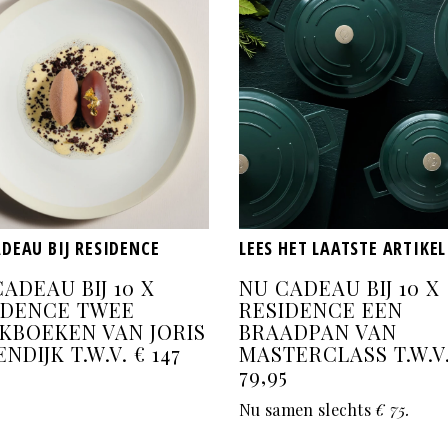
DEAU BIJ RESIDENCE
LEES HET LAATSTE ARTIKEL
ADEAU BIJ 10 X
NU CADEAU BIJ 10 X
IDENCE TWEE
RESIDENCE EEN
KBOEKEN VAN JORIS
BRAADPAN VAN
ENDIJK T.W.V. € 147
MASTERCLASS T.W.V.
79,95
Nu samen slechts
€ 75.