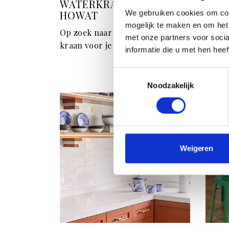
WATERKRAAN VAN
Van b
HOWAT
We gebruiken cookies om con
mogelijk te maken en om het 
Op zoek naar een alles-in-één-
met onze partners voor soci
kraan voor je keuken?
informatie die u met hen hee
Toestemmingsselectie
Noodzakelijk
Weigeren