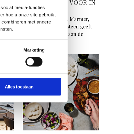
ON
NATUURSTEEN VOOR IN
DE KEUKEN
social media-functies
r hoe u onze site gebruikt
 het
Rotsvast vertrouwd. Marmer,
s combineren met andere
o bij
keramiek of natuursteen geeft
ensten.
diepte en structuur aan de
keuken.
Marketing
Alles toestaan