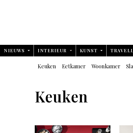
NIEUWS
INTERIEUR
KUNST
TRAVEL
Keuken
Eetkamer
Woonkamer
Sl
Keuken