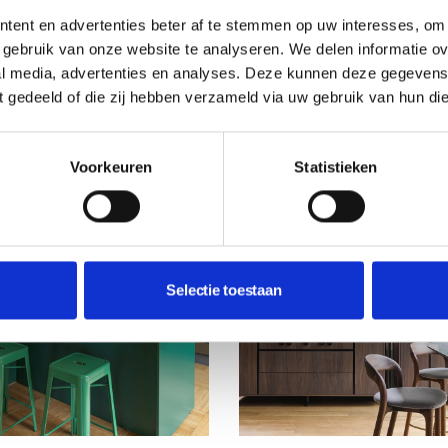
KOOKBOEK VAN JAS
innen naar buiten.
TJON AFFO
tent en advertenties beter af te stemmen op uw interesses, om 
gebruik van onze website te analyseren. We delen informatie ove
Deze week maak je kans op
al media, advertenties en analyses. Deze kunnen deze gegeven
kookboek van Jason Tjon Aff
ft gedeeld of die zij hebben verzameld via uw gebruik van hun di
Residence.
Voorkeuren
Statistieken
Selectie toestaan