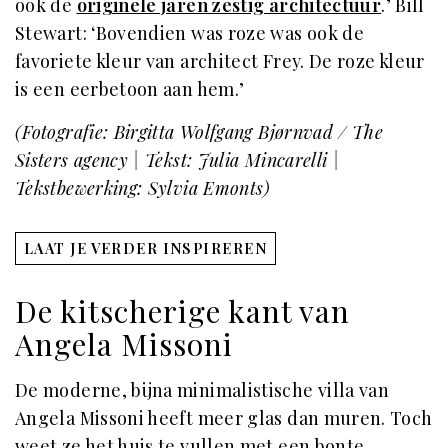
ook de
originele jaren zestig architectuur
.’ Bill
Stewart: ‘Bovendien was roze was ook de
favoriete kleur van architect Frey. De roze kleur
is een eerbetoon aan hem.’
(Fotografie: Birgitta Wolfgang Bjørnvad / The
Sisters agency | Tekst: Julia Mincarelli |
Tekstbewerking: Sylvia Emonts)
LAAT JE VERDER INSPIREREN
De kitscherige kant van
Angela Missoni
De moderne, bijna minimalistische villa van
Angela Missoni heeft meer glas dan muren. Toch
weet ze het huis te vullen met een bonte