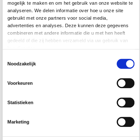
mogelijk te maken en om het gebruik van onze website te
analyseren. We delen informatie over hoe u onze site
gebruikt met onze partners voor social media,
advertenties en analyses. Deze kunnen deze gegevens
combineren met andere informatie die u met hen heeft
gedeeld of die zij hebben verzameld via uw gebruik van
SMAQQ – ROZE
hun diensten.
SALONTAFEL
Toestemmingsselectie
Noodzakelijk
Veel aspecten van de jaren 80 komen terug in
deze salontafel, zoals het gekleurde glas, de
Voorkeuren
gouden rand en de glazen plaat, € 700.
Statistieken
SHOP
Marketing
Residence kan commissie verdienen met links op
deze pagina, uiteraard selecteren wij alleen