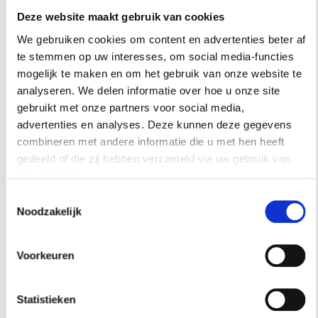
Deze website maakt gebruik van cookies
We gebruiken cookies om content en advertenties beter af
te stemmen op uw interesses, om social media-functies
mogelijk te maken en om het gebruik van onze website te
analyseren. We delen informatie over hoe u onze site
gebruikt met onze partners voor social media,
advertenties en analyses. Deze kunnen deze gegevens
combineren met andere informatie die u met hen heeft
gedeeld of die zij hebben verzameld via uw gebruik van
hun diensten.
Toestemmingsselectie
Noodzakelijk
INTERIEUR
Voorkeuren
LORRAINE DUNKLEY: ‘KOMEND JAAR WIL
IK LEREN MEER VAN MEZELF TE
Statistieken
HOUDEN’