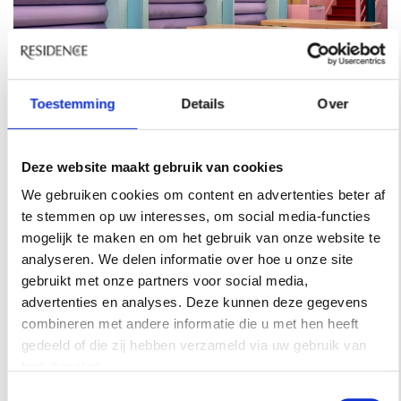
Toestemming
Details
Over
Deze website maakt gebruik van cookies
BINNENKIJKEN
We gebruiken cookies om content en advertenties beter af
te stemmen op uw interesses, om social media-functies
KIJK BINNEN BIJ DIT KLEURRIJKE
mogelijk te maken en om het gebruik van onze website te
RESTAURANT IN LYON DOOR STUDIO
analyseren. We delen informatie over hoe u onze site
MASQUESPACIO
gebruikt met onze partners voor social media,
Het zuurstokgehalte is hoog in Piade.
advertenties en analyses. Deze kunnen deze gegevens
combineren met andere informatie die u met hen heeft
gedeeld of die zij hebben verzameld via uw gebruik van
hun diensten.
Toestemmingsselectie